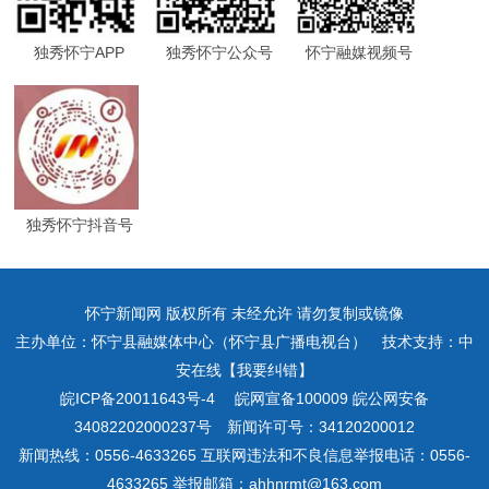
独秀怀宁APP
独秀怀宁公众号
怀宁融媒视频号
独秀怀宁抖音号
怀宁新闻网 版权所有 未经允许 请勿复制或镜像
主办单位：怀宁县融媒体中心（怀宁县广播电视台） 技术支持：中
安在线【我要纠错】
皖ICP备20011643号-4
皖网宣备100009 皖公网安备
34082202000237号 新闻许可号：34120200012
新闻热线：0556-4633265 互联网违法和不良信息举报电话：0556-
4633265 举报邮箱：ahhnrmt@163.com