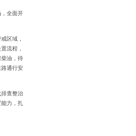
场，全面开
警戒区域，
处置流程，
留柴油，待
道路通行安
化排查整治
置能力，扎