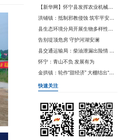
【新华网】怀宁县发挥农业机械化服务优势 全力推进夏粮抢收
洪铺镇：抵制邪教侵蚀 筑牢平安防线
县生态环境分局开展生物多样性宣传活动
告别堤顶危房 守护河湖安澜
县交通运输局：柴油泄漏出险情 快速处置保畅通
怀宁：青山不负 发展有为
金拱镇：轮作“甜经济” 大棚结出“共富果”
快速关注