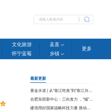
文化旅游
县直
更多
怀宁蓝莓
乡镇
最新更新
黄金水道 | 从“靠江吃鱼”到“靠江兴产”：皖江产业如何“向绿而生”？
合肥东部新中心：三向发力 ，“城”长加速
建强用好国家战略科技力量 推动科创引领高地前沿突破