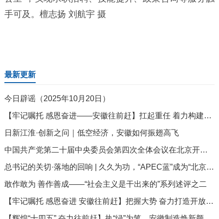
手可及。檀志扬 刘航宇 摄
最新更新
今日辟谣（2025年10月20日）
【牢记嘱托 感恩奋进——安徽往前赶】扛起重任 着力构建城乡融合发展新格局
日新江淮·创新之问｜低空经济，安徽如何振翅高飞
中国共产党第二十届中央委员会第四次全体会议在北京开始举行
总书记的关切·落地的回响 | 久久为功，“APEC蓝”成为“北京蓝”
敢作敢为 善作善成——“社会主义是干出来的”系列述评之二
【牢记嘱托 感恩奋进 安徽往前赶】把握大势 奋力打造开放新高地
【辉煌“十四五” 奋力往前赶】执“绿”为笔，安徽制造焕新颜