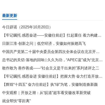
最新更新
今日辟谣（2025年10月20日）
【牢记嘱托 感恩奋进——安徽往前赶】扛起重任 着力构建城乡融合发展新格局
日新江淮·创新之问｜低空经济，安徽如何振翅高飞
中国共产党第二十届中央委员会第四次全体会议在北京开始举行
总书记的关切·落地的回响 | 久久为功，“APEC蓝”成为“北京蓝”
敢作敢为 善作善成——“社会主义是干出来的”系列述评之二
【牢记嘱托 感恩奋进 安徽往前赶】把握大势 奋力打造开放新高地
【辉煌“十四五” 奋力往前赶】执“绿”为笔，安徽制造焕新颜
中安观察｜开放之潮：从“皖道”超车看安徽改革新突破
就业帮扶“零距离”