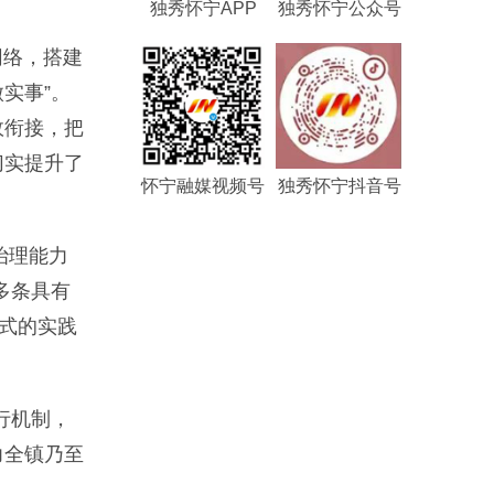
独秀怀宁APP
独秀怀宁公众号
网络，搭建
实事”。
效衔接，把
切实提升了
怀宁融媒视频号
独秀怀宁抖音号
治理能力
多条具有
模式的实践
行机制，
力全镇乃至