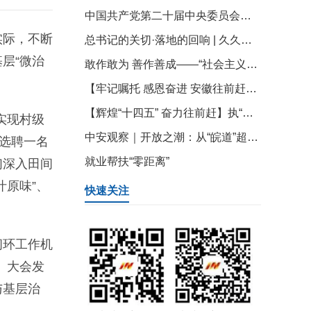
中国共产党第二十届中央委员会第四次全体会议在北京开始举行
实际，不断
总书记的关切·落地的回响 | 久久为功，“APEC蓝”成为“北京蓝”
层“微治
敢作敢为 善作善成——“社会主义是干出来的”系列述评之二
【牢记嘱托 感恩奋进 安徽往前赶】把握大势 奋力打造开放新高地
【辉煌“十四五” 奋力往前赶】执“绿”为笔，安徽制造焕新颜
实现村级
中安观察｜开放之潮：从“皖道”超车看安徽改革新突破
选聘一名
就业帮扶“零距离”
们深入田间
原味”、
快速关注
闭环工作机
、大会发
与基层治