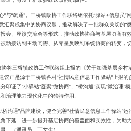
主渠道，激发了群众参政议政的积极性。
”与“疏通”。三桥镇政协工作联络组依托“驿站+信息员”
意汇聚成集中的协商议题，推动解决了一批群众关切的“微
通报会、座谈交流会等形式，推动政协协商与基层协商有
从被动接访到主动问需、从零星反映到系统协商的转变，
政协将三桥镇政协工作联络组上报的《关于加强基层乡村
建议正是源于三桥镇各村“社情民意信息工作驿站”上报的
证了“小驿站”凝聚“微协商”、“桥沟通”实现“微治理”
系和治理能力现代化中的独特作用。
沟通”品牌建设，健全完善“社情民意信息工作驿站”运
触角下延，进一步提升基层协商的覆盖面和实效性，为助
力量。（通讯员 丁文生）