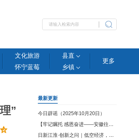
文化旅游
县直
更多
怀宁蓝莓
乡镇
最新更新
理”
今日辟谣（2025年10月20日）
【牢记嘱托 感恩奋进——安徽往前赶】扛起重任 着力构建城乡融合发展新格局
日新江淮·创新之问｜低空经济，安徽如何振翅高飞