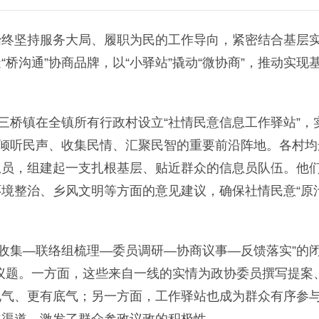
坚持服务大局、履职为民的工作导向，紧密结合基层
桥沟通”协商品牌，以“小驿站”撬动“微协商”，推动实现基
桥镇在全镇所有行政村设立“社情民意信息工作驿站”，
为倾听民声、收集民情、汇聚民智的重要前沿阵地。各村均
息员，组建起一支扎根基层、贴近群众的信息员队伍。他
境整治、乡风文明等方面的意见建议，确保社情民意“原汁
站收集—联络组梳理—委员调研—协商议事—反馈落实”的
”议题。一方面，这些来自一线的实情为政协委员撰写提案
地气、更有底气；另一方面，工作驿站也成为群众有序参