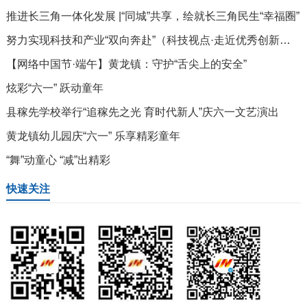
推进长三角一体化发展 |“同城”共享，绘就长三角民生“幸福圈”
努力实现科技和产业“双向奔赴”（科技视点·走近优秀创新团队）
【网络中国节·端午】黄龙镇：守护“舌尖上的安全”
炫彩“六一” 跃动童年
县稼先学校举行“追稼先之光 育时代新人”庆六一文艺演出
黄龙镇幼儿园庆“六一” 乐享精彩童年
“舞”动童心 “减”出精彩
快速关注