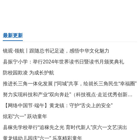
最新更新
镜观·领航丨跟随总书记足迹，感悟中华文化魅力
县振宁小学：举行2024年世界读书日暨读书月颁奖典礼
防校园欺凌 为成长护航
推进长三角一体化发展 |“同城”共享，绘就长三角民生“幸福圈”
努力实现科技和产业“双向奔赴”（科技视点·走近优秀创新团队）
【网络中国节·端午】黄龙镇：守护“舌尖上的安全”
炫彩“六一” 跃动童年
县稼先学校举行“追稼先之光 育时代新人”庆六一文艺演出
黄龙镇幼儿园庆“六一” 乐享精彩童年