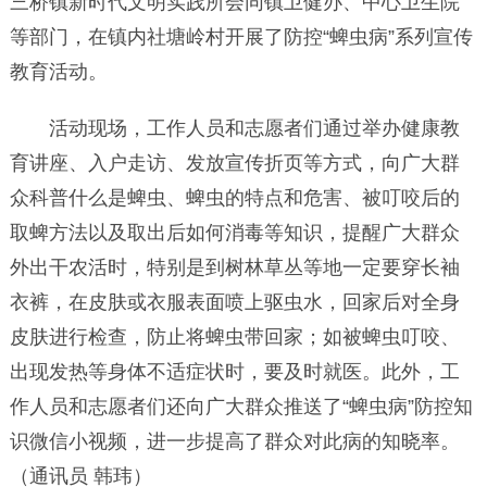
三桥镇新时代文明实践所会同镇卫健办、中心卫生院
等部门，在镇内社塘岭村开展了防控“蜱虫病”系列宣传
教育活动。
活动现场，工作人员和志愿者们通过举办健康教
育讲座、入户走访、发放宣传折页等方式，向广大群
众科普什么是蜱虫、蜱虫的特点和危害、被叮咬后的
取蜱方法以及取出后如何消毒等知识，提醒广大群众
外出干农活时，特别是到树林草丛等地一定要穿长袖
衣裤，在皮肤或衣服表面喷上驱虫水，回家后对全身
皮肤进行检查，防止将蜱虫带回家；如被蜱虫叮咬、
出现发热等身体不适症状时，要及时就医。此外，工
作人员和志愿者们还向广大群众推送了“蜱虫病”防控知
识微信小视频，进一步提高了群众对此病的知晓率。
（通讯员 韩玮）