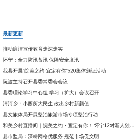
最新更新
推动廉洁宣传教育走深走实
怀宁：全力防汛备汛 保障安全度汛
我县开展“皖美之约·宜定有你”520集体颁证活动
阮波主持召开县委常委会会议
县委理论学习中心组 学习（扩大）会议召开
清河乡：小厕所大民生 改出乡村新颜值
县文旅体局开展整治旅游市场专项整治行动
和美乡村直播间｜皖美之约・宜定有你！ 怀宁12对新人独秀山领证，文明新风甜满520
县市监局：深耕网格优服务 规范市场促文明