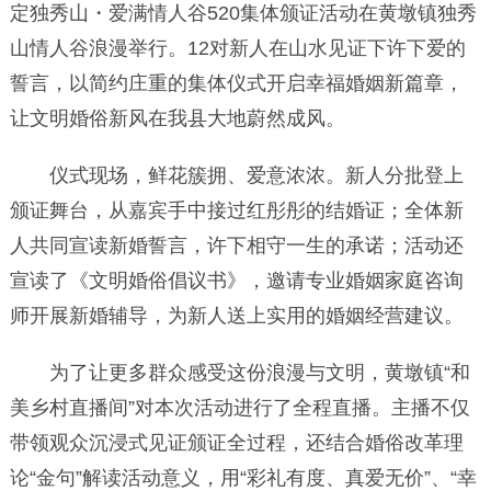
定独秀山・爱满情人谷520集体颁证活动在黄墩镇独秀
山情人谷浪漫举行。12对新人在山水见证下许下爱的
誓言，以简约庄重的集体仪式开启幸福婚姻新篇章，
让文明婚俗新风在我县大地蔚然成风。
仪式现场，鲜花簇拥、爱意浓浓。新人分批登上
颁证舞台，从嘉宾手中接过红彤彤的结婚证；全体新
人共同宣读新婚誓言，许下相守一生的承诺；活动还
宣读了《文明婚俗倡议书》，邀请专业婚姻家庭咨询
师开展新婚辅导，为新人送上实用的婚姻经营建议。
为了让更多群众感受这份浪漫与文明，黄墩镇“和
美乡村直播间”对本次活动进行了全程直播。主播不仅
带领观众沉浸式见证颁证全过程，还结合婚俗改革理
论“金句”解读活动意义，用“彩礼有度、真爱无价”、“幸