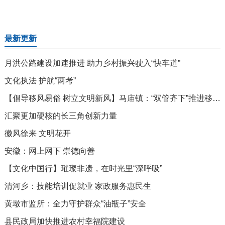
最新更新
月洪公路建设加速推进 助力乡村振兴驶入“快车道”
文化执法 护航“两考”
【倡导移风易俗 树立文明新风】马庙镇：“双管齐下”推进移风易俗 让文明祭扫蔚然成风
汇聚更加硬核的长三角创新力量
徽风徐来 文明花开
安徽：网上网下 崇德向善
【文化中国行】璀璨非遗，在时光里“深呼吸”
清河乡：技能培训促就业 家政服务惠民生
黄墩市监所：全力守护群众“油瓶子”安全
县民政局加快推进农村幸福院建设