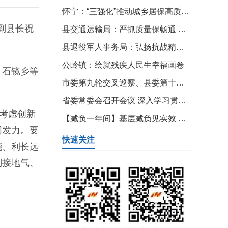
怀宁：“三强化”推动城乡居保高质量发展
副县长祝
县交通运输局：严抓质量保畅通 加速推进G318安全精细化提升工程
县退役军人事务局：弘扬抗战精神 共筑国防长城
公岭镇：绘就残疾人民生幸福画卷
、石镜乡等
市委第九轮交叉巡察、县委第十轮常规巡察和“5+3”专项巡察集中反馈暨第十一轮巡察工作动员部署会议召开
省委常委会召开会议 深入学习贯彻习近平总书记重要讲话指示精神 咬住目标激发斗志创新思维奋力往前赶 梁言顺主持并讲话
考虑创新
【减负一年间】基层减负见实效 松绑赋能促发展
同发力。要
快速关注
能、利长远
划接地气、