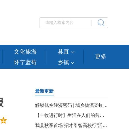
文化旅游
县直
更多
怀宁蓝莓
乡镇
最新更新
报
解锁低空经济密码 | 城乡物流架虹：畅通低空运输新动能
【丰收进行时】生活在人们的劳动中变样
我县秋季首场“招才引智高校行”活动走进安徽工程大学