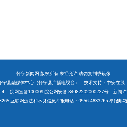
怀宁新闻网 版权所有 未经允许 请勿复制或镜像
怀宁县融媒体中心（怀宁县广播电视台） 技术支持：中安在线
-4
皖网宣备100009 皖公网安备 34082202000237号 新闻许可
3265 互联网违法和不良信息举报电话：0556-4633265 举报邮箱：a