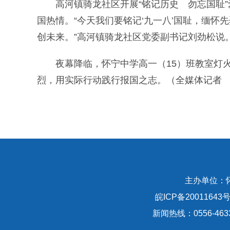
高河镇骑龙社区开展“铭记历史 勿忘国耻”
国热情。“今天我们要铭记‘九一八’国耻，缅
创未来。”高河镇骑龙社区党委副书记刘劲松说
夜幕降临，怀宁中学高一（15）班教室灯火
烈，用实际行动践行报国之志。（全媒体记者
主办单位：
皖ICP备20011643号
新闻热线：0556-463