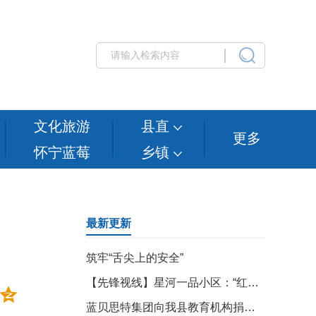
文化旅游
县直
更多
怀宁蓝莓
乡镇
最新更新
筑牢“舌尖上的安全”
【先锋视线】星河一品小区：“红色物业”暖民心
蓝贝思特集团向我县教育机构捐赠价值10万元的无尘液晶黑板