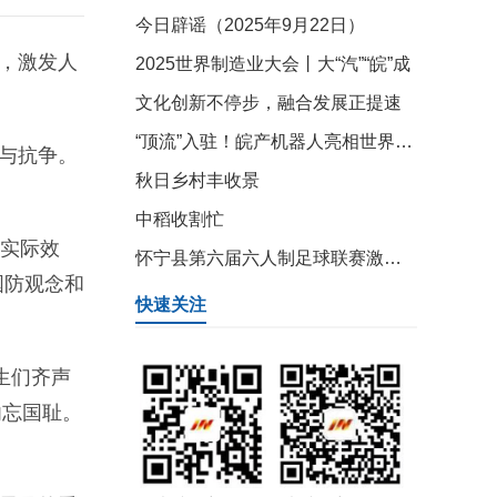
今日辟谣（2025年9月22日）
，激发人
2025世界制造业大会丨大“汽”“皖”成
文化创新不停步，融合发展正提速
“顶流”入驻！皖产机器人亮相世界制造业大会
与抗争。
秋日乡村丰收景
中稻收割忙
与实际效
怀宁县第六届六人制足球联赛激情开赛
国防观念和
快速关注
生们齐声
勿忘国耻。