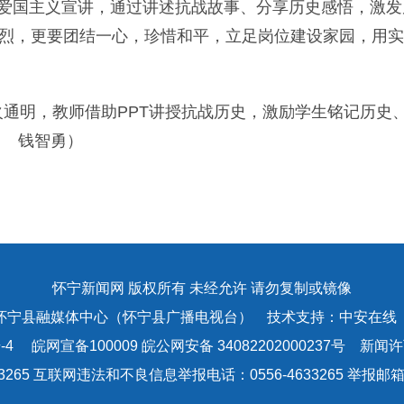
爱国主义宣讲，通过讲述抗战故事、分享历史感悟，激发
怀先烈，更要团结一心，珍惜和平，立足岗位建设家园，用
。
通明，教师借助PPT讲授抗战历史，激励学生铭记历史
 钱智勇）
怀宁新闻网 版权所有 未经允许 请勿复制或镜像
怀宁县融媒体中心（怀宁县广播电视台） 技术支持：中安在线
-4
皖网宣备100009 皖公网安备 34082202000237号 新闻许可
3265 互联网违法和不良信息举报电话：0556-4633265 举报邮箱：a