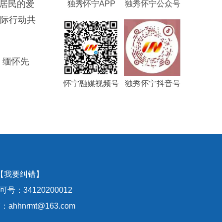
居民的爱
独秀怀宁APP
独秀怀宁公众号
实际行动共
、缅怀先
怀宁融媒视频号
独秀怀宁抖音号
【我要纠错】
号：34120200012
hhnrmt@163.com