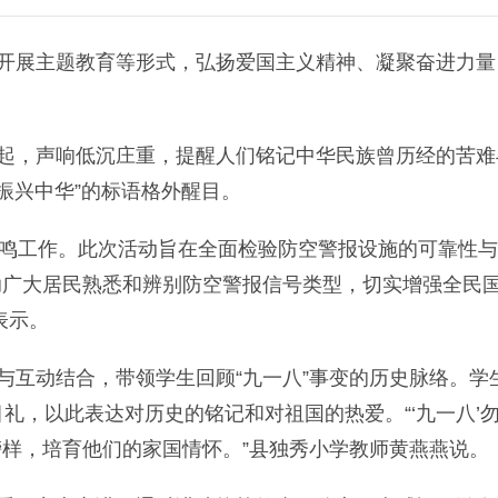
开展主题教育等形式，弘扬爱国主义精神、凝聚奋进力量
起，声响低沉庄重，提醒人们铭记中华民族曾历经的苦难
振兴中华”的标语格外醒目。
报试鸣工作。此次活动旨在全面检验防空警报设施的可靠性
助广大居民熟悉和辨别防空警报信号类型，切实增强全民
表示。
互动结合，带领学生回顾“九一八”事变的历史脉络。学
目礼，以此表达对历史的铭记和对祖国的热爱。“‘九一八’
样，培育他们的家国情怀。”县独秀小学教师黄燕燕说。